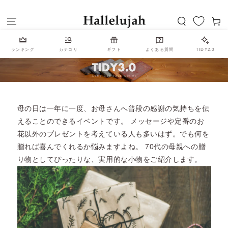
コンテンツにスキッ
カ
プする
ー
ト
ランキング
カテゴリ
ギフト
よくある質問
TIDY2.0
母の日は一年に一度、お母さんへ普段の感謝の気持ちを伝
えることのできるイベントです。 メッセージや定番のお
花以外のプレゼントを考えている人も多いはず。でも何を
贈れば喜んでくれるか悩みますよね。 70代の母親への贈
り物としてぴったりな、実用的な小物をご紹介します。