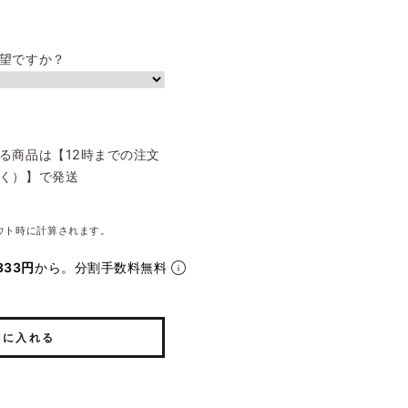
望ですか？
る商品は【12時までの注文
く）】で発送
ウト時に計算されます。
333円
から。分割手数料無料
トに入れる