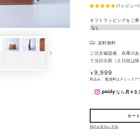
(
1
レビュー
)
ギフトラッピングをご希
送料無料
ご注文確認後、在庫のあ
で当日出荷（土日祝は除
9,999
定
¥
価
税込み。
配送料
はチェックア
なら
月々3,
カー
別のお支払い方法