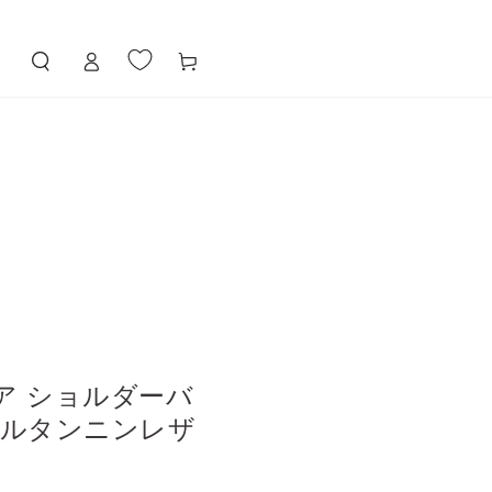
ロ
カ
グ
ー
イ
ト
ン
クエア ショルダーバ
ブルタンニンレザ