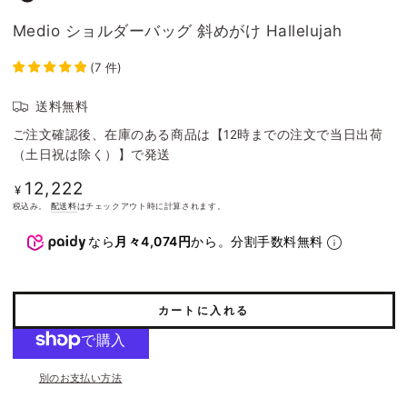
Medio ショルダーバッグ 斜めがけ Hallelujah
(
7
件
)
送料無料
ご注文確認後、在庫のある商品は【12時までの注文で当日出荷
（土日祝は除く）】で発送
12,222
定
¥
価
税込み。
配送料
はチェックアウト時に計算されます。
なら
月々4,074円
から。分割手数料無料
カートに入れる
別のお支払い方法