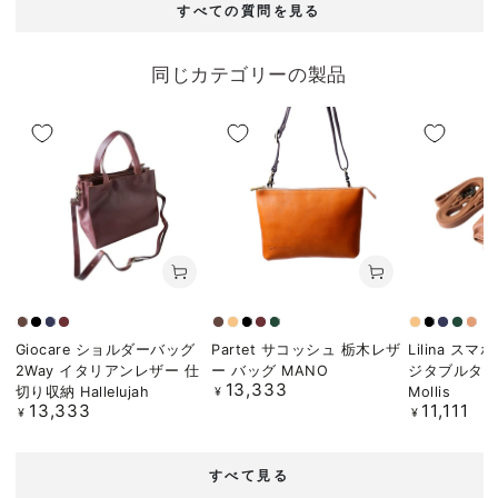
すべての質問を見る
同じカテゴリーの製品
Brown
Black
Navy
Burgundy
Choco
Camel
Black
Bordeaux
Green
Camel
Black
Navy
Gree
Pin
Giocare ショルダーバッグ
Partet サコッシュ 栃木レザ
Lilina ス
bei
2Way イタリアンレザー 仕
ー バッグ MANO
ジタブルタ
13,333
定
切り収納 Hallelujah
Mollis
¥
13,333
11,111
価
定
定
¥
¥
価
価
すべて見る